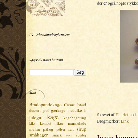
der er også nogle stykke
IG: @handmadebyhenriette
Søger du noget bestemt
Mad
Bradepandekage
brød
Creme
dessert
gærkage
i eddike
grød
is
Skrevet af
Henriette
kl.
kage
juleguf
kagebageting
Blogmærker:
Link
likør
marmelade
kiks
kompot
sirup
muffin
pålæg
pølser
saft
småkager
snack
surdej
Ingen kommen
sovs