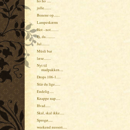
ho ho .....
julle........
Benene op.......
Lampeskærm
Hot - not.........
Ja, da...........
Jul.........
Müsli bar
læse........
Nyt til
madpakken....
Drops 106-1.....
Står du lige......
Endelig.....
Knappe nap.....
Hvad......
Skal, skal ikke.....
Sprogø.....
weekend nusseri.....