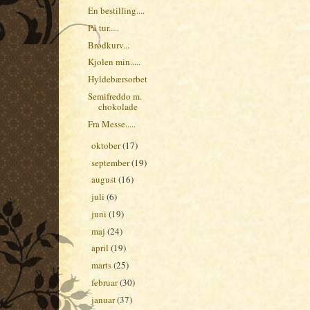
En bestilling....
På tur.....
Brødkurv...
Kjolen min.....
Hyldebærsorbet
Semifreddo m.
chokolade
Fra Messe.....
oktober
(17)
►
september
(19)
►
august
(16)
►
juli
(6)
►
juni
(19)
►
maj
(24)
►
april
(19)
►
marts
(25)
►
februar
(30)
►
januar
(37)
►