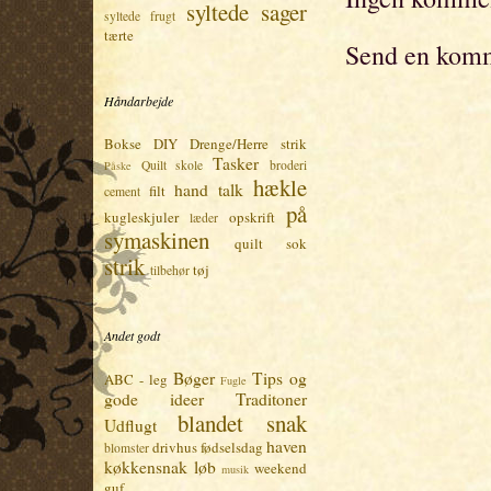
syltede sager
syltede frugt
tærte
Send en kom
Håndarbejde
Bokse
DIY
Drenge/Herre strik
Tasker
Quilt skole
broderi
Påske
hækle
hand talk
filt
cement
på
kugleskjuler
opskrift
læder
symaskinen
quilt
sok
strik
tøj
tilbehør
Andet godt
Bøger
Tips og
ABC - leg
Fugle
gode ideer
Traditoner
blandet snak
Udflugt
haven
drivhus
fødselsdag
blomster
køkkensnak
løb
weekend
musik
guf