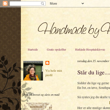
Startside
Gratis opskrifter
Hæklede Hospitalsklovne
torsdag den 15. november
Står du lige....
Vis hele min
profil
Sidder du lige og gerne v
En frø, en løve, Southpar
Tryk på brevet og skriv en mail
Så syntes jeg du skulle 
Her er alle mulige skøn