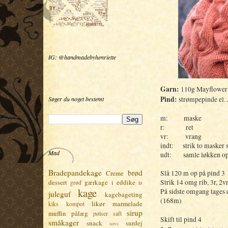
IG: @handmadebyhenriette
Garn:
110g Mayflower 
Pind:
Søger du noget bestemt
strømpepinde el.
m:
maske
r:
ret
vr:
vrang
indt:
strik to maske
Mad
udt:
samle løkken op
Bradepandekage
brød
Creme
Slå 120 m op på pind 3
dessert
gærkage
i eddike
Strik 14 omg rib, 3r, 2v
grød
is
kage
På sidste omgang tages d
juleguf
kagebageting
(168m)
likør
marmelade
kiks
kompot
sirup
muffin
pålæg
pølser
saft
Skift til pind 4
småkager
snack
surdej
sovs