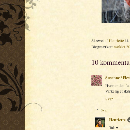
Skrevet af
Henriette
kl.
Blogmærker:
nørklet 2
10 kommentar
Susanne / Fle
Hvor er den fe
Virkelig et skø
Svar
Svar
Henriette
Tak ♥