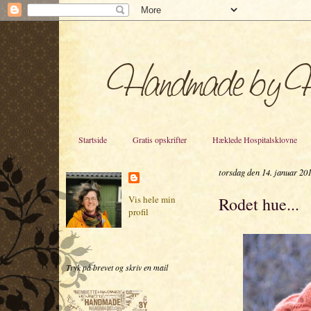
Startside
Gratis opskrifter
Hæklede Hospitalsklovne
torsdag den 14. januar 20
Rodet hue...
Vis hele min
profil
Tryk på brevet og skriv en mail