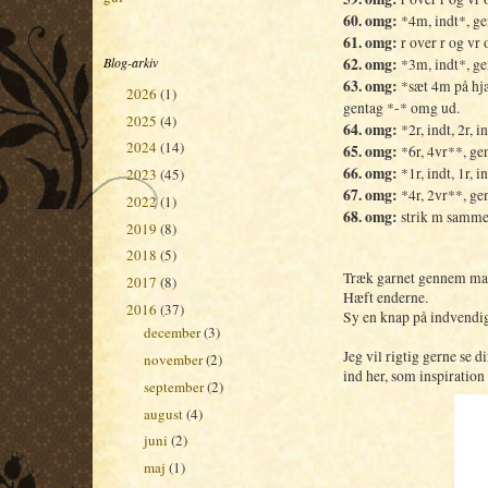
60. omg:
*4m, indt*, g
61. omg:
r over r og vr 
62. omg:
Blog-arkiv
*3m, indt*, g
63. omg:
*sæt 4m på hjæ
2026
(1)
►
gentag *-* omg ud.
2025
(4)
►
64. omg:
*2r, indt, 2r, 
2024
(14)
►
65. omg:
*6r, 4vr**, ge
66. omg:
*1r, indt, 1r, 
2023
(45)
►
67. omg:
*4r, 2vr**, ge
2022
(1)
►
68. omg:
strik m sammen
2019
(8)
►
2018
(5)
►
Træk garnet gennem mask
2017
(8)
►
Hæft enderne.
2016
(37)
▼
Sy en knap på indvendigt
december
(3)
►
Jeg vil rigtig gerne se d
november
(2)
►
ind her, som inspiration 
september
(2)
►
august
(4)
►
juni
(2)
►
maj
(1)
►