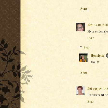
Svar
Lin
14.01.201
Hvor er den sjo
Svar
Svar
Henriette
Tak ☺
Svar
flet ogsjov
14.
En takker ❤️ d
Svar