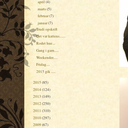
april
(4)
►
marts
(5)
►
februar
(7)
►
januar
(7)
▼
Trudi opskrift
Det var kattens.......
Rodet hue...
Gang i garn.....
Weekender.....
Fridag....
2015 gik .....
2015
(85)
►
2014
(124)
►
2013
(149)
►
2012
(250)
►
2011
(310)
►
2010
(297)
►
2009
(67)
►