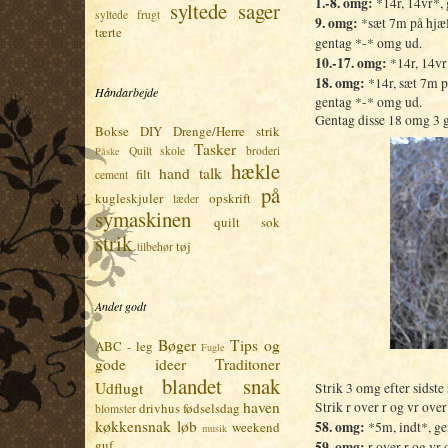
1.-8. omg:
*14r, 14vr*,
syltede sager
syltede frugt
9. omg:
*sæt 7m på hjælp
tærte
gentag *-* omg ud.
10.-17. omg:
*14r, 14vr
18. omg:
*14r, sæt 7m p
Håndarbejde
gentag *-* omg ud.
Gentag disse 18 omg 3 
Bokse
DIY
Drenge/Herre strik
Tasker
Quilt skole
broderi
Påske
hækle
hand talk
filt
cement
på
kugleskjuler
opskrift
læder
symaskinen
quilt
sok
strik
tøj
tilbehør
Andet godt
Bøger
Tips og
ABC - leg
Fugle
gode ideer
Traditoner
blandet snak
Udflugt
Strik 3 omg efter sidste
haven
Strik r over r og vr over
drivhus
fødselsdag
blomster
køkkensnak
løb
58. omg:
weekend
*5m, indt*, g
musik
guf
59. omg:
r over r og vr 