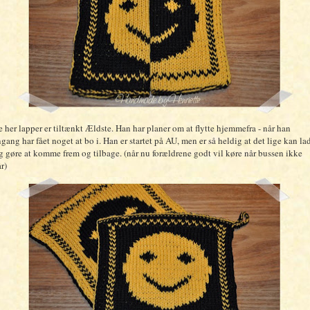
 her lapper er tiltænkt Ældste. Han har planer om at flytte hjemmefra - når han
gang har fået noget at bo i. Han er startet på AU, men er så heldig at det lige kan la
g gøre at komme frem og tilbage. (når nu forældrene godt vil køre når bussen ikke
r)