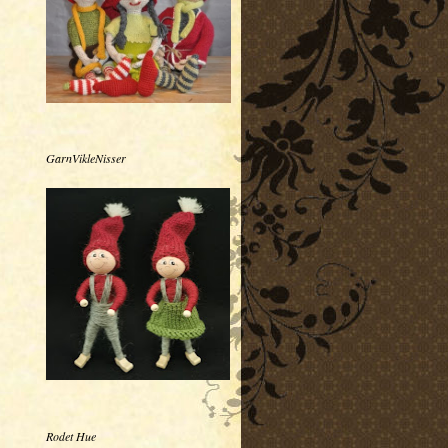
GarnVikleNisser
Rodet Hue