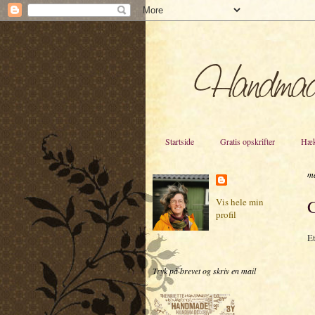
Startside
Gratis opskrifter
Hæk
ma
G
Vis hele min
profil
Et
Tryk på brevet og skriv en mail