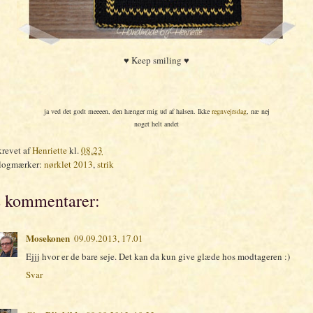
♥ Keep smiling ♥
ja ved det godt meeeen, den hænger mig ud af halsen. Ikke
regnvejrsdag
, næ nej
noget helt andet
krevet af
Henriette
kl.
08.23
logmærker:
nørklet 2013
,
strik
 kommentarer:
Mosekonen
09.09.2013, 17.01
Ejjj hvor er de bare seje. Det kan da kun give glæde hos modtageren :)
Svar