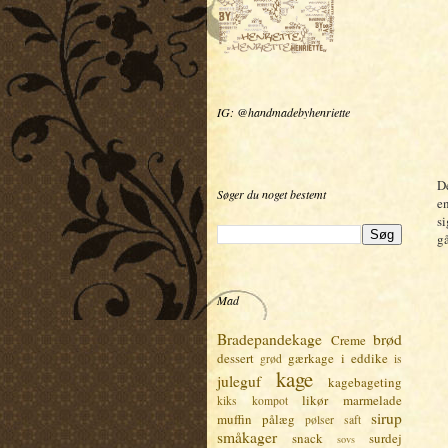
IG: @handmadebyhenriette
De
Søger du noget bestemt
en
si
gå
Mad
Bradepandekage
brød
Creme
dessert
gærkage
i eddike
grød
is
kage
juleguf
kagebageting
likør
marmelade
kiks
kompot
sirup
muffin
pålæg
pølser
saft
småkager
snack
surdej
sovs