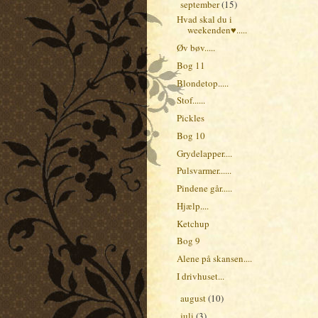
september
(15)
▼
Hvad skal du i
weekenden♥.....
Øv bøv.....
Bog 11
Blondetop.....
Stof......
Pickles
Bog 10
Grydelapper....
Pulsvarmer......
Pindene går.....
Hjælp....
Ketchup
Bog 9
Alene på skansen....
I drivhuset...
august
(10)
►
juli
(3)
►