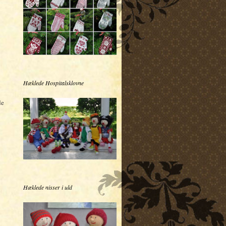
Hæklede Hospitalsklovne
de
Hæklede nisser i uld