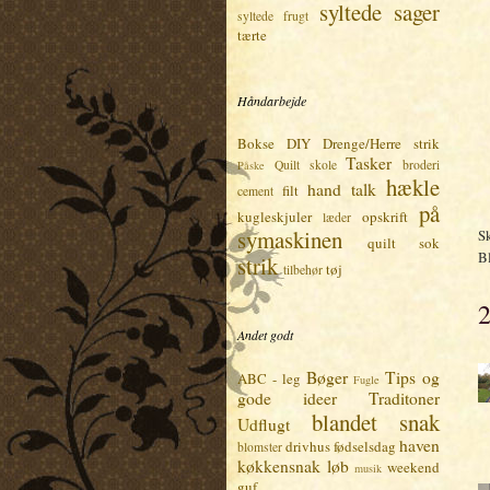
syltede sager
syltede frugt
tærte
Håndarbejde
Bokse
DIY
Drenge/Herre strik
Tasker
Quilt skole
broderi
Påske
hækle
hand talk
filt
cement
på
kugleskjuler
opskrift
læder
symaskinen
S
quilt
sok
B
strik
tøj
tilbehør
2
Andet godt
Bøger
Tips og
ABC - leg
Fugle
gode ideer
Traditoner
blandet snak
Udflugt
haven
drivhus
fødselsdag
blomster
køkkensnak
løb
weekend
musik
guf